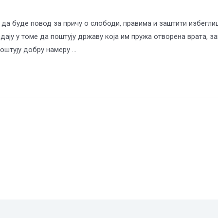
а да буде повод за причу о слободи, правима и заштити избегли
дају у томе да поштују државу која им пружа отворена врата, за
поштују добру намеру …