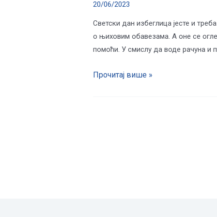
20/06/2023
Светски дан избеглица јесте и треб
о њиховим обавезама. А оне се огле
помоћи. У смислу да воде рачуна и 
Прочитај више »