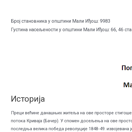
Број становника у општини Мали Иђош: 9983
Густина насељености у општини Мали Иђош: 66, 46 ст
Историја
Преци већине данашњих житеља на ове просторе стигоше у
потока Криваја (Бачер). У спомен досељења на ове просто
последња велика победа револуције 1848-49. извојевана ј