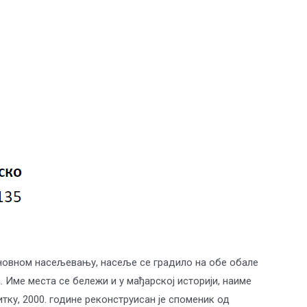
оновном насељевању, насеље се градило на обе обале
 Име места се бележи и у мађарској историји, наиме
тку, 2000. године реконструисан је споменик од