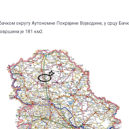
чком округу Аутономне Покрајине Војводине, у срцу Бачке
површина је 181 км2.