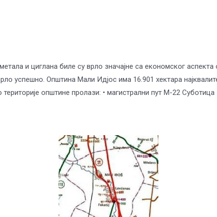
тала и циглана биле су врло значајне са економског аспекта 
врло успешно. Општина Мали Идјос има 16.901 хектара најквали
иторије општине пролази: • магистрални пут М-22 Суботица – 