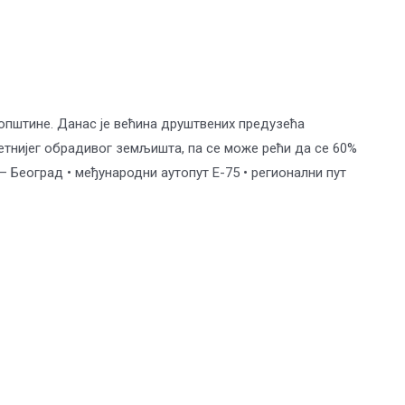
општине. Данас је већина друштвених предузећа
тетнијег обрадивог земљишта, па се може рећи да се 60%
Београд • међународни аутопут Е-75 • регионални пут