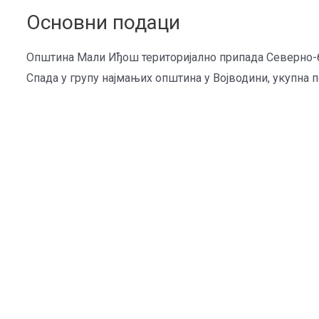
Основни подаци
Општина Мали Иђош територијално припада Северно-ба
Спада у групу најмањих општина у Војводини, укупна 