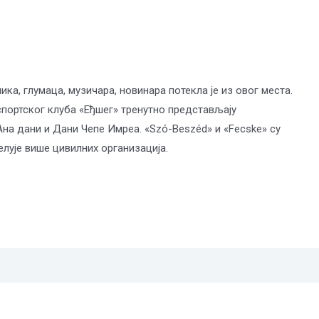
а, глумаца, музичара, новинара потекла је из овог места.
портског клуба «Еђшег» тренутно представљају
на дани и Дани Чепе Имреа. «Szó-Beszéd» и «Fecske» су
елује више цивилних организација.