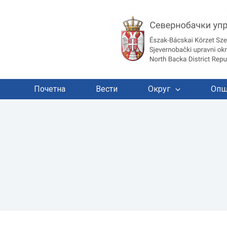
Почетна
Вести
Округ
Опш