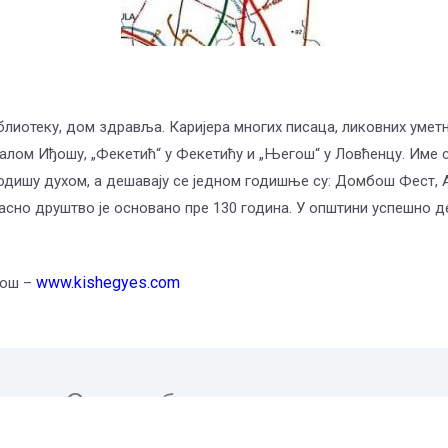
иотеку, дом здравља. Каријера многих писаца, ликовних уметник
лом Иђошу, „Фекетић“ у Фекетићу и „Његош“ у Ловћенцу. Име с
одишу духом, а дешавају се једном годишње су: Домбош Фест, А
гасно друштво је основано пре 130 година. У општини успешно д
www.kishegyes.com
ђош –
Севернобачки управни округ
Трг Лазара Нешића 1, Суботица
тел: 024/556-014, факс: 024/670-810