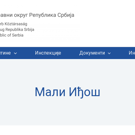
тине
Инспекције
Документи
Ин
Мали Иђош