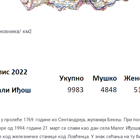
ановника/ км2
 пролеће 1769. године из Сентандреја, жупанија Бекеш. При п
ре од 1994. године 21. март се слави као дан села Малог Иђоша.
е код железничке станице код Ловћенца. У знак сећања на ту би