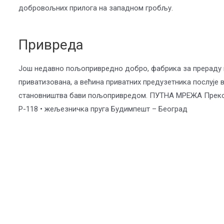
добровољних прилога на западном гробљу.
Привреда
Још недавно пољопривредно добро, фабрика за прераду ме
приватизована, а већина приватних предузетника послује 
становништва бави пољопривредом. ПУТНА МРЕЖА Преко тер
Р-118 • жељезничка пруга Будимпешт – Београд