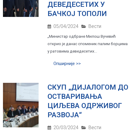
ДЕВЕДЕСЕТИХ У
БАЧКОЈ ТОПОЛИ
05/04/2024
Вести
„Министар одбране Милош Вучевић
открио је данас споменик палим борцима
у ратовима деведесетих...
Опширније >>
СКУП „ДИЈАЛОГОМ ДО
ОСТВАРИВАЊА
ЦИЉЕВА ОДРЖИВОГ
РАЗВОЈА“
20/03/2024
Вести