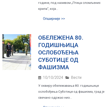
године, под називом „Птица сломљених
крила“, која...
Опширније >>
ОБЕЛЕЖЕНА 80.
ГОДИШЊИЦА
ОСЛОБОЂЕЊА
СУБОТИЦЕ ОД
ФАШИЗМА
10/10/2024
Вести
У оквиру обележавања 80. годишњице
ослобођења Суботице од фашизма, град је
свечано одржао низ...