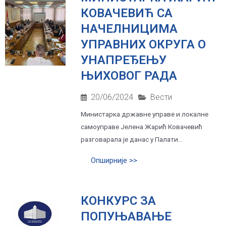
КОВАЧЕВИЋ СА
НАЧЕЛНИЦИМА
УПРАВНИХ ОКРУГА О
УНАПРЕЂЕЊУ
ЊИХОВОГ РАДА
20/06/2024
Вести
Mинистарка државне управе и локалнe
самоуправе Јелена Жарић Ковачевић
разговарала је данас у Палати...
Опширније >>
КОНКУРС ЗА
ПОПУЊАВАЊЕ