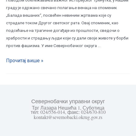
граду је одржано свечано полагање венаца на споменик
„Баладa вешаних“, посвећен невиним жртвама које су
страдале током Другог светског рата. Овај споменик, као
подсећање на трагичне догађаје из прошлости, сведочи о
храбрости и страдању људи који су дали своје животе у борби
против фашизма. У име Севернобачког округа …
Прочитај више »
Севернобачки управни округ
Трг Лазара Нешића 1, Суботица
тел: 024/556-014, факс: 024/670-810
kontakt@severnobacki.okrug.gov.rs