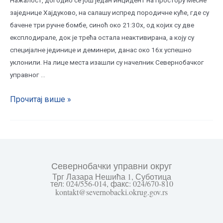
заједнице Хајдуково, на салашу испред породичне куће, где су
бачене три ручне бомбе, синоћ око 21:30х, од којих су две
експлодирале, док је трећа остала неактивирана, а коју су
специјалне јединице и деминери, данас око 16х успешно
уклонили. На лице места изашли су начелник Севернобачког
управног …
Прочитај више »
Севернобачки управни округ
Трг Лазара Нешића 1, Суботица
тел: 024/556-014, факс: 024/670-810
kontakt@severnobacki.okrug.gov.rs