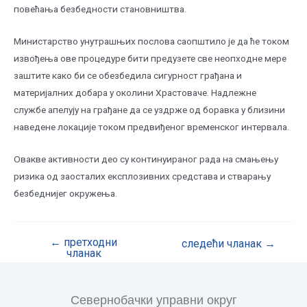
повећања безбедности становништва.
Министарство унутрашњих послова саопштило је да ће током
извођења ове процедуре бити предузете све неопходне мере
заштите како би се обезбедила сигурност грађана и
материјалних добара у околини Храстоваче. Надлежне
службе апелују на грађане да се уздрже од боравка у близини
наведене локације током предвиђеног временског интервала.
Овакве активности део су континуираног рада на смањењу
ризика од заосталих експлозивних средстава и стварању
безбеднијег окружења.
←
претходни
следећи чланак
→
чланак
Севернобачки управни округ