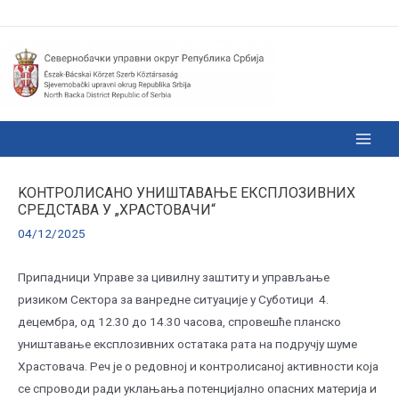
KОНТРОЛИСАНО УНИШТАВАЊЕ ЕКСПЛОЗИВНИХ
СРЕДСТАВА У „ХРАСТОВАЧИ“
04/12/2025
Припадници Управе за цивилну заштиту и управљање
ризиком Сектора за ванредне ситуације у Суботици 4.
децембра, од 12.30 до 14.30 часова, спровешће планско
уништавање експлозивних остатака рата на подручју шуме
Храстовача. Реч је о редовној и контролисаној активности која
се спроводи ради уклањања потенцијално опасних материја и