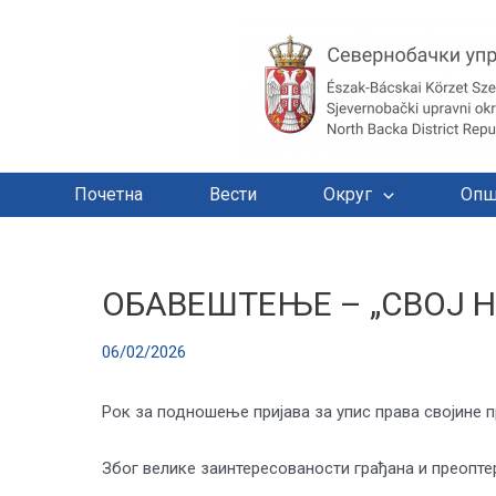
Почетна
Вести
Округ
Опш
ОБАВЕШТЕЊЕ – „СВОЈ Н
06/02/2026
Рок за подношење пријава за упис права својине пр
Због велике заинтересованости грађана и преоптер