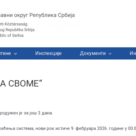
тине
Инспекције
Документи
Ин
А СВОМЕ“
одужен је за још 3 дана.
ећења система, нови рок истиче 9. фебруара 2026. године у 00.0