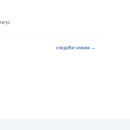
татус.
следећи чланак
→