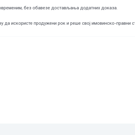
аговременим, без обавезе достављања додатних доказа.
ву да искористе продужени рок и реше свој имовинско-правни с