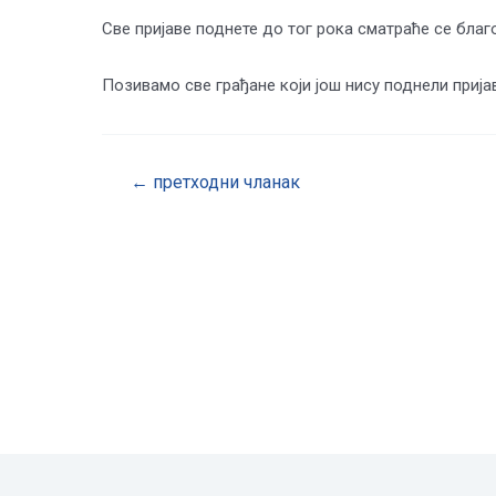
Све пријаве поднете до тог рока сматраће се бл
Позивамо све грађане који још нису поднели прија
←
претходни чланак